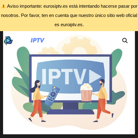
Aviso importante: eurosiptv.es está intentando hacerse pasar por
nosotros. Por favor, ten en cuenta que nuestro único sitio web oficial
Accueil
/
Uncategorized
/ Suscripción de 6 Meses
es euroiptv.es.