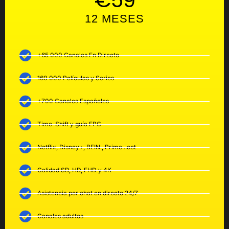
€59
12 MESES
+65 000 Canales En Directo
160 000 Películas y Series
+700 Canales Españoles
Time-Shift y guía EPG
Netflix, Disney+, BEIN , Prime ..ect
Calidad SD, HD, FHD y 4K
Asistencia por chat en directo 24/7
Canales adultos