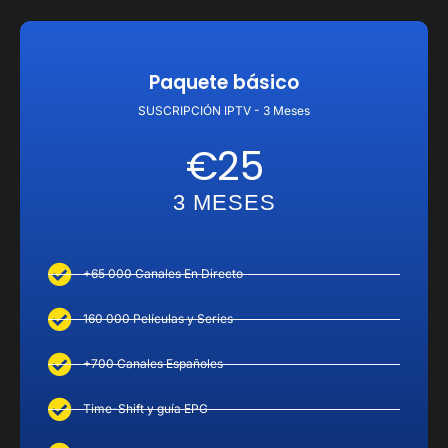
Paquete básico
SUSCRIPCIÓN IPTV - 3 Meses
€25
3 MESES
+65 000 Canales En Directo
160 000 Películas y Series
+700 Canales Españoles
Time-Shift y guía EPG