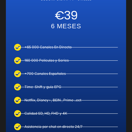
€39
6 MESES
+65 000 Canales En Directo
160 000 Películas y Series
+700 Canales Españoles
Time-Shift y guía EPG
Netflix, Disney+, BEIN , Prime ..ect
Calidad SD, HD, FHD y 4K
Asistencia por chat en directo 24/7