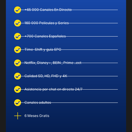
+65 000 Canales En Directo
160 000 Películas y Series
+700 Canales Españoles
Time-Shift y guía EPG
Netflix, Disney+, BEIN , Prime ..ect
Calidad SD, HD, FHD y 4K
Asistencia por chat en directo 24/7
Canales adultos
6 Meses Gratis