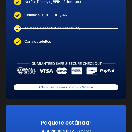
Netflix, Disney+, BEIN , Prime ..ect
Calidad SD, HD, FHD y 4K
Asistencia por chat en directo 24/7
Canales adultos
*Garantía de devolución de 30 días
Paquete estándar
SUSCRIPCIÓN IPTV - 6 Meses