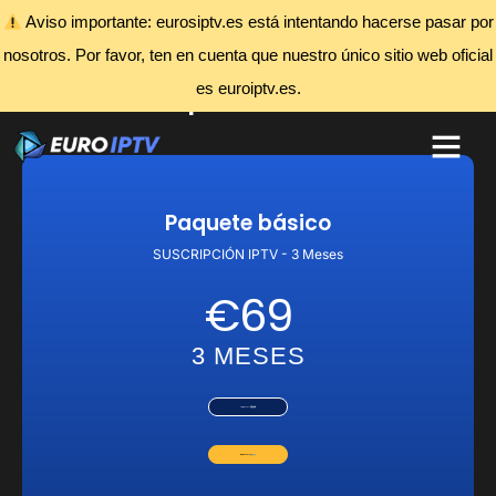
Aviso importante: eurosiptv.es está intentando hacerse pasar por
nosotros. Por favor, ten en cuenta que nuestro único sitio web oficial
es euroiptv.es.
3 Devices Template
Paquete básico
SUSCRIPCIÓN IPTV - 3 Meses
€69
3 MESES