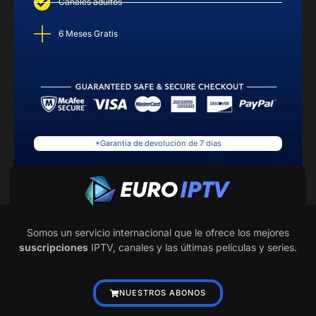
Canales adultos
6 Meses Gratis
*Garantía de devolución de 7 días
Somos un servicio internacional que le ofrece los mejores
suscripciones
IPTV, canales y las últimas películas y series.
NUESTROS ABONOS